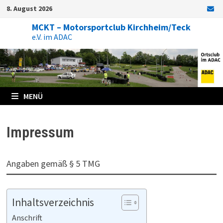
Zum
8. August 2026
Inhalt
springen
MCKT – Motorsportclub Kirchheim/Teck
e.V. im ADAC
MENÜ
Impressum
Angaben gemäß § 5 TMG
Inhaltsverzeichnis
Anschrift