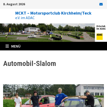
Zum
8. August 2026
Inhalt
springen
MCKT – Motorsportclub Kirchheim/Teck
e.V. im ADAC
MENÜ
Automobil-Slalom