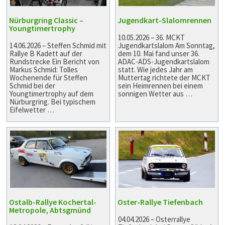
Nürburgring Classic –
Jugendkart-Slalomrennen
Youngtimertrophy
10.05.2026 – 36. MCKT
14.06.2026 – Steffen Schmid mit
Jugendkartslalom Am Sonntag,
Rallye B Kadett auf der
dem 10. Mai fand unser 36.
Rundstrecke Ein Bericht von
ADAC-ADS-Jugendkartslalom
Markus Schmid: Tolles
statt. Wie jedes Jahr am
Wochenende für Steffen
Muttertag richtete der MCKT
Schmid bei der
sein Heimrennen bei einem
Youngtimertrophy auf dem
sonnigen Wetter aus …
Nürburgring. Bei typischem
Eifelwetter …
Ostalb-Rallye Kochertal-
Oster-Rallye Tiefenbach
Metropole, Abtsgmünd
04.04.2026 – Osterrallye