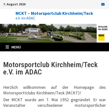
Zum
7. August 2026
Inhalt
springen
MCKT – Motorsportclub Kirchheim/Teck
e.V. im ADAC
MENÜ
Motorsportclub Kirchheim/Teck
e.V. im ADAC
Herzlich willkommen auf der Homepage des
Motorsporttclubs Kirchheim/Teck (MCKT)!
Der MCKT wurde am 7. Mai 1952 gegründet. Er war
Veranstalter verschiedener motorsportlicher