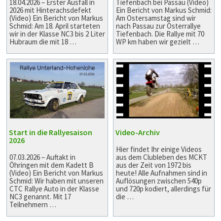
18.04.2026 – Erster Ausfall in
Tiefenbach bei Passau (Video)
2026 mit Hinterachsdefekt
Ein Bericht von Markus Schmid:
(Video) Ein Bericht von Markus
Am Ostersamstag sind wir
Schmid: Am 18. April starteten
nach Passau zur Osterrallye
wir in der Klasse NC3 bis 2 Liter
Tiefenbach. Die Rallye mit 70
Hubraum die mit 18 …
WP km haben wir gezielt …
Start in die Rallyesaison
Video-Archiv
2026
Hier findet Ihr einige Videos
07.03.2026 – Auftakt in
aus dem Clubleben des MCKT
Öhringen mit dem Kadett B
aus der Zeit von 1972 bis
(Video) Ein Bericht von Markus
heute! Alle Aufnahmen sind in
Schmid: Wir haben mit unseren
Auflösungen zwischen 540p
CTC Rallye Auto in der Klasse
und 720p kodiert, allerdings für
NC3 genannt. Mit 17
die …
Teilnehmern …