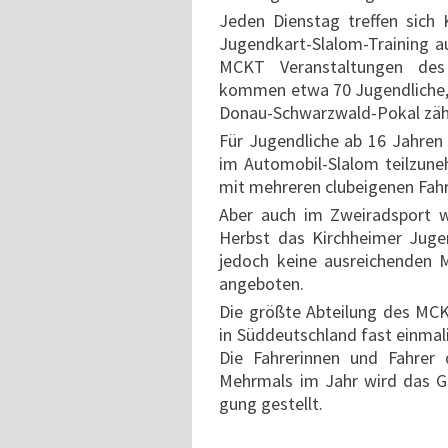
Jeden Dienstag treffen sich
Jugend­kart-Slalom-Training au
MCKT Veranstal­tungen des 
kommen etwa 70 Jugend­liche, u
Donau-Schwarz­wald-Pokal zäh
Für Jugend­liche ab 16 Jahren 
im Auto­mobil-Slalom teilzu­ne
mit mehreren club­eigenen Fahr­
Aber auch im Zwei­rad­sport w
Herbst das Kirch­heimer Jugen
jedoch keine ausrei­chenden 
ange­boten.
Die größte Abtei­lung des MCK
in Süd­deutsch­land fast einma
Die Fahre­rinnen und Fahrer 
Mehrmals im Jahr wird das Gelä
gung gestellt.