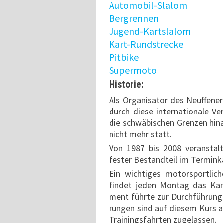
Automobil-Slalom
Bergrennen
Jugend-Kartslalom
Kart-Rundstrecke
Pitbike
Supermoto
Historie:
Als Organi­sator des Neuf­fen
durch diese inter­nationale Ve
die schwäbi­schen Grenzen hina
nicht mehr statt.
Von 1987 bis 2008 veran­stal
fester Bestand­teil im Termin­
Ein wichtiges motor­sport­li
findet jeden Montag das Kart­
ment führte zur Durch­führung
rungen sind auf diesem Kurs al
Trainings­fahrten zugelassen.