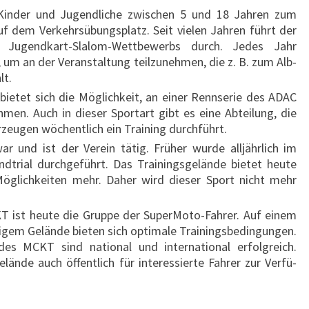
 Kinder und Jugend­liche zwischen 5 und 18 Jahren zum
f dem Verkehrs­übungs­platz. Seit vielen Jahren führt der
Jugend­kart-Slalom-Wett­bewerbs durch. Jedes Jahr
m an der Veran­staltung teilzu­nehmen, die z. B. zum Alb-
lt.
bietet sich die Möglich­keit, an einer Renn­serie des ADAC
hmen. Auch in dieser Sport­art gibt es eine Abteilung, die
zeugen wöchent­lich ein Training durch­führt.
ar und ist der Verein tätig. Früher wurde all­jährlich im
d­trial durch­geführt. Das Trainings­gelände bietet heute
Möglich­keiten mehr. Daher wird dieser Sport nicht mehr
T ist heute die Gruppe der Super­Moto-Fahrer. Auf einem
­ligem Gelände bieten sich optimale Trainings­bedingungen.
des MCKT sind national und inter­national erfolg­reich.
nde auch öffent­lich für interes­sierte Fahrer zur Verfü­