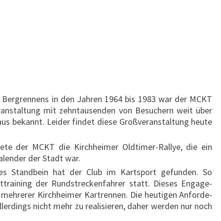
er Berg­rennens in den Jahren 1964 bis 1983 war der MCKT
ran­stal­tung mit zehn­tausen­den von Besuchern weit über
us bekannt. Leider findet diese Groß­veran­staltung heute
tete der MCKT die Kirch­heimer Oldtimer-Rallye, die ein
kalender der Stadt war.
ches Stand­bein hat der Club im Kartsport gefunden. So
training der Rund­strecken­fahrer statt. Dieses Engage­
 mehrerer Kirch­heimer Kart­rennen. Die heutigen Anforde­
ler­dings nicht mehr zu reali­sieren, daher werden nur noch