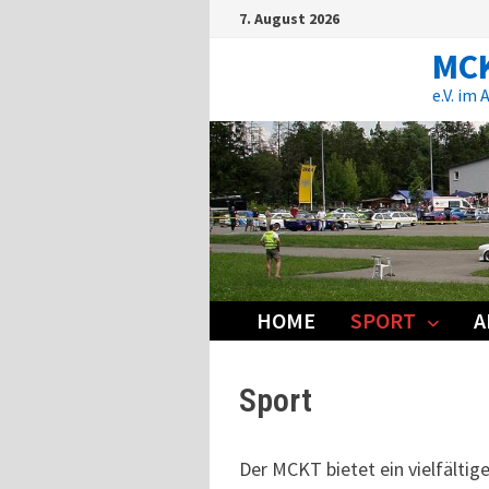
Zum
7. August 2026
Inhalt
springen
MCK
e.V. im
HOME
SPORT
A
Sport
Der MCKT bietet ein vielfältig