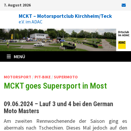
Zum
7. August 2026
Inhalt
springen
MCKT – Motorsportclub Kirchheim/Teck
e.V. im ADAC
MENÜ
MOTORSPORT
/
PIT-BIKE
/
SUPERMOTO
MCKT goes Supersport in Most
09.06.2024 – Lauf 3 und 4 bei den German
Moto Masters
Am zweiten Rennwochenende der Saison ging es
abermals nach Tschechien. Dieses Mal jedoch auf den