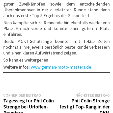
guten Zweikämpfen sowie dem entscheidenden
Überholmanöver in der allerletzten Runde stand dann
auch das erste Top 5 Ergebnis der Saison fest.
Nico kämpfte sich zu Rennende hin ebenfalls wieder von
Platz 9 nach vorne und konnte einen guten 7 Platz
einfahren.
Beide MCKT-Schützlinge konnten mit 1:43:5 Zeiten
nochmals ihre jeweils persönlich beste Runde verbessern
und einen klaren Aufwärtstrend zeigen.
So kann es weitergehen!
Weitere Infos:
www.german-moto-masters.de
Beitragsnavigation
Vorheriger
N
VORHERIGER BEITRAG
NÄCHSTER BEITRAG
Beitrag:
B
Tagessieg für Phil Colin
Phil Colin Strenge
Strenge bei Urloffen-
festigt Top-Rang in der
Premiere
DKM